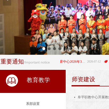
重要通知
뀄
阜平县职业技术教育中心2026年3+4"贯通培养项目拟录取学生名单公示
2026-07-12
뀄
/Important notice
师资建设
ꁡ
教育教学
阜平职教中心开展教
넷
系部设置