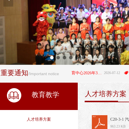
重要通知
뀄
阜平县职业技术教育中心2026年3+4"贯通培养项目拟录取学生名单公示
2026-07-12
뀄
/Important notice
人才培养方案
ꁡ
教育教学
人才培养方案
C20-3-
963.23 KB