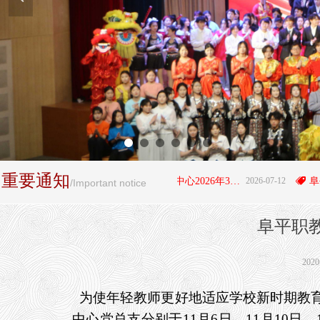
重要通知
뀄
阜平县职业技术教育中心2026年3+4"贯通培养项目拟录取学生名单公示
2026-07-12
뀄
/Important notice
阜平职
202
为使年轻教师更好地适应学校新时期教育
中心党总支分别于11月6日、11月10