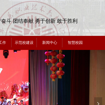
奋斗 团结奉献 勇于创新 敢于胜利
工作
示范校建设
新闻中心
智慧校园
넲