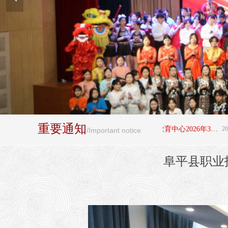
重要通知
뀄
阜平县职业技术教育中心2026年3+4"贯通培养项目拟录取学生名单公示
2026-07-12
/Important notice
阜平县职业