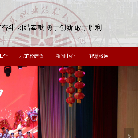
奋斗 团结奉献 勇于创新 敢于胜利
工作
示范校建设
新闻中心
智慧校园
넲